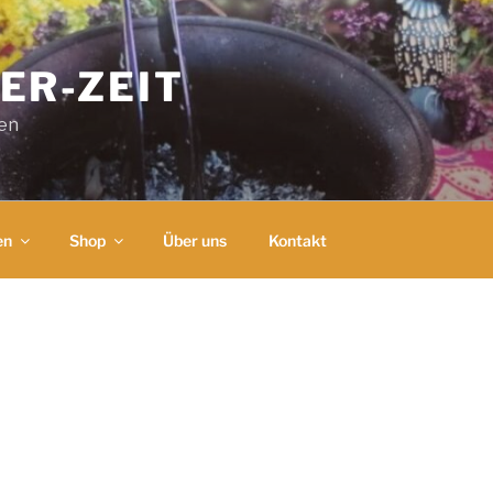
ER-ZEIT
ben
en
Shop
Über uns
Kontakt
B